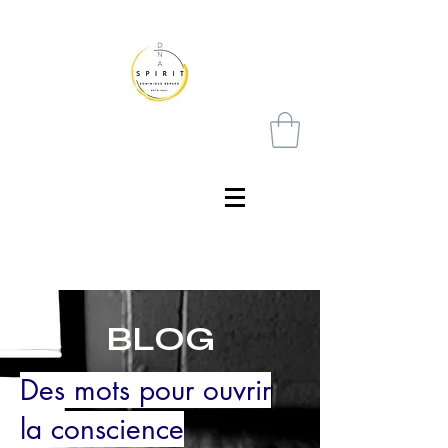
BLOG
Des mots pour ouvrir
la conscience