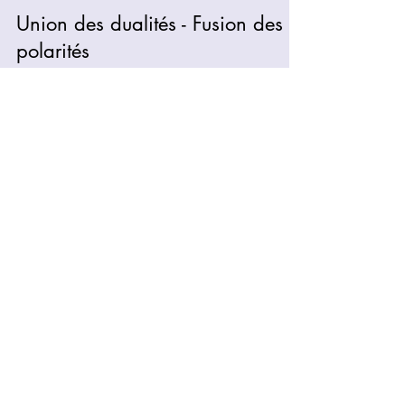
Union des dualités - Fusion des
polarités
Nous y Sommes dans ce corps, Sur ce sol, En
cette terre Nous y Sommes Polarisateur de
lumière, Créateur de vie Et Célébrateur de...