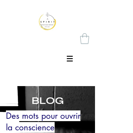
BLOG
Des mots pour ouvrir
la conscience