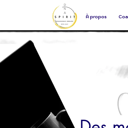
À propos
Coa
Des m