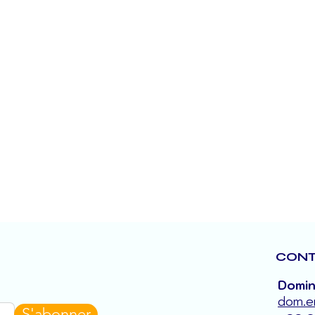
CONT
Domin
dom.e
S'abonner