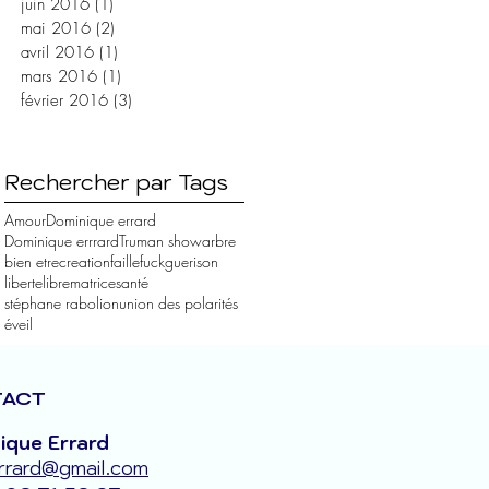
juin 2016
(1)
1 post
mai 2016
(2)
2 posts
avril 2016
(1)
1 post
mars 2016
(1)
1 post
février 2016
(3)
3 posts
Rechercher par Tags
Amour
Dominique errard
Dominique errrard
Truman show
arbre
bien etre
creation
faille
fuck
guerison
liberte
libre
matrice
santé
stéphane rabolion
union des polarités
éveil
ACT
ique Errard
rrard@gmail.com