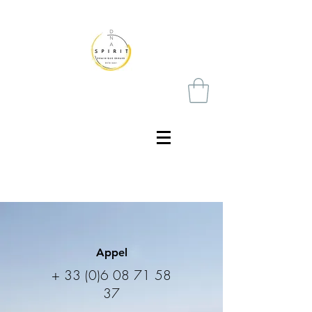
Appel
+
33 (0)6 08 71 58
37