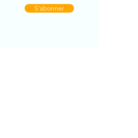
S'abonner
CONTACT
Dominique Errard
dom.errard@gmail.com
+33 6 08 71 58 37
RESTONS
CONNECTÉS !