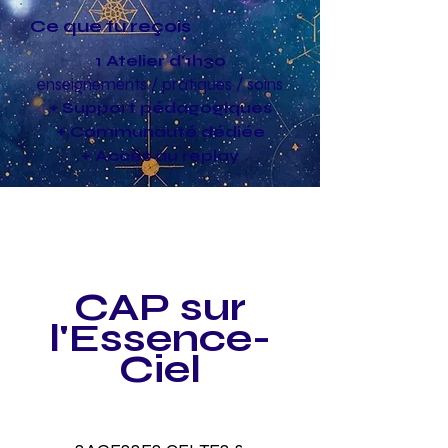
Ce que tu reçois
1 Atelier d'1h30
enseignements / pratiques / soins
+ Support pédagogiques
+
Communauté dédiée
+
Accès au replay
CAP sur
l'Essence-
Ciel