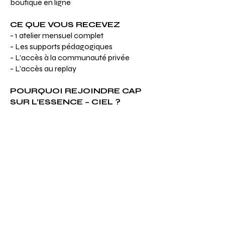
boutique en ligne
CE QUE VOUS RECEVEZ
- 1 atelier mensuel complet
- Les supports pédagogiques
- L’accès à la communauté privée
- L’accès au replay
POURQUOI REJOINDRE CAP
SUR L’ESSENCE – CIEL ?
Pour :
- Retrouver votre connaissance
universelle
- Retrouver santé, équilibre et
autonomie
- Réactiver votre nature intuitive
profonde
- Déployer vos capacités
extrasensorielles
- Vous unir à une équipe qui solidifie
votre chemin individuel