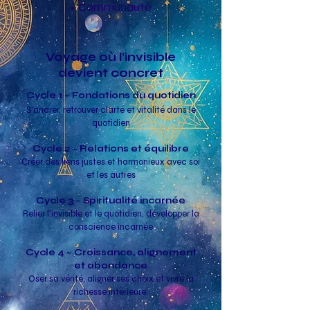
• Communauté
Voyage où l’invisible
devient concret
Cycle 1 – Fondations du quotidien
S’ancrer, retrouver clarté et vitalité dans le
quotidien
Cycle 2 – Relations et équilibre
Créer des liens justes et harmonieux avec soi
et les autres
Cycle 3 – Spiritualité incarnée
Relier l’invisible et le quotidien, développer la
conscience incarnée
Cycle 4 – Croissance, alignement
et abondance
Oser sa vérité, aligner ses choix et vivre la
richesse intérieure.