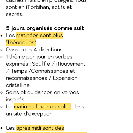
cachés mais bien protégés. Tous
sont en Morbihan, actifs et
sacrés.
5 jours organisés comme suit
Les
matinées sont plus
"théoriques"
Danse des 4 directions
1 thème par jour en verbes
;
/
exprimés
Souffle
Mouvement
/
Temps /Connaissances et
reconnaissances / Expansion
cristalline
Soins et guidances en verbes
inspirés
Un
matin au lever du soleil
dans
un site d’exception
Les
après midi sont des