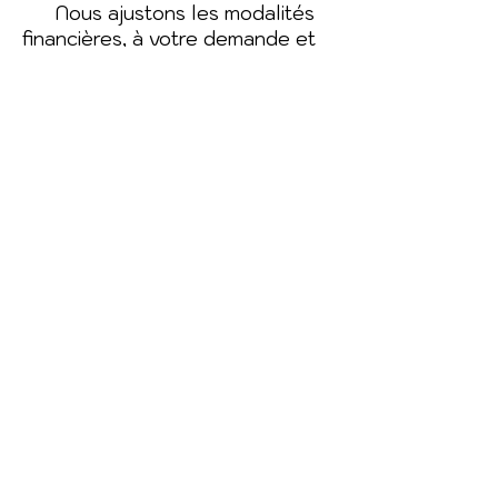
Nous ajustons les modalités
financières, à votre demande et
en fonction de tous et de
chacun.
FLYER Programme
Se