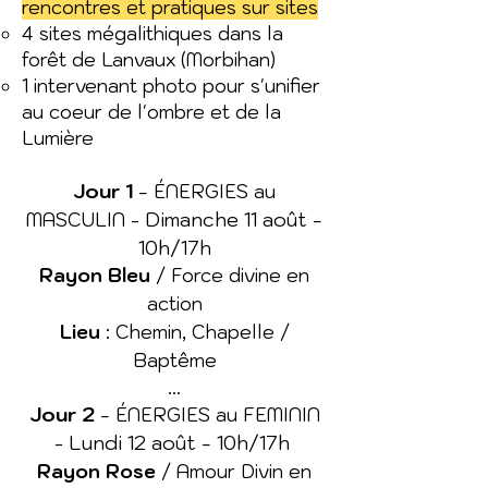
rencontres et pratiques sur sites
4 sites mégalithiques dans la
forêt de Lanvaux (Morbihan)
1 intervenant photo pour s'unifier
au coeur de l'ombre et de la
Lumière
Jour 1
-
ÉNERGIES au
Dimanche 11 août -
MASCULIN -
10h/17h
Rayon Bleu
/ Force divine en
action
Lieu
: Chemin, Chapelle /
Baptême
​...
Jour 2
-
ÉNERGIES au FEMININ
Lundi 12 août - 10h/17h
-
Rayon Rose
/ Amour Divin en