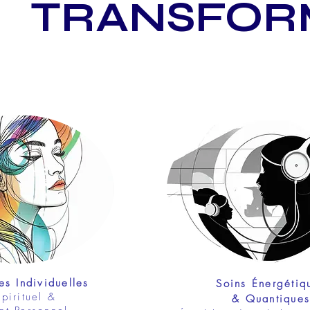
TRANSFOR
s Individuelles
Soins Énergétiq
pirituel &
& Quantiques