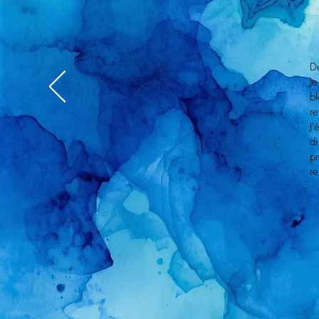
D
Je
bl
re
J'
di
pr
re