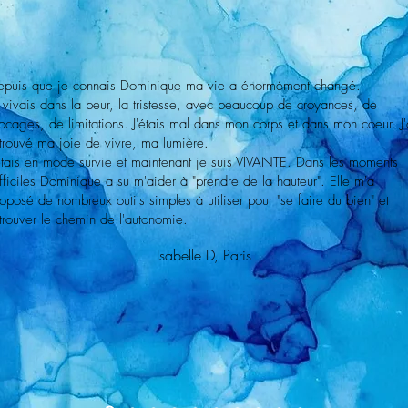
epuis que je connais Dominique ma vie a énormément changé.
 vivais dans la peur, la tristesse, avec beaucoup de croyances, de
ocages, de limitations. J'étais mal dans mon corps et dans mon coeur. J'
trouvé ma joie de vivre, ma lumière.
étais en mode survie et maintenant je suis VIVANTE. Dans les moments
fficiles Dominique a su m'aider à "prendre de la hauteur". Elle m'a
oposé de nombreux outils simples à utiliser pour "se faire du bien" et
trouver le chemin de l'autonomie.
Isabelle D, Paris