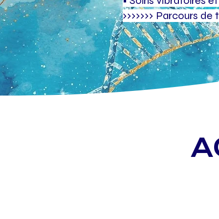
• Soins vibratoires e
››››››› Parcours de tr
A