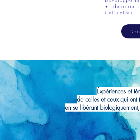
Développemen
• Libération
Cellulaires
Déc
Éxpériences et t
de celles et ceux qui ont 
en se libérant biologiquement