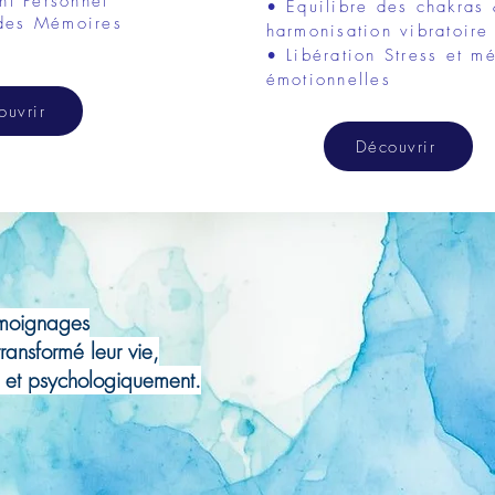
t Personnel
• Équilibre des chakras
 des Mémoires
harmonisation vibratoire
• Libération Stress et m
émotionnelles
ouvrir
Découvrir
émoignages
transformé leur vie,
, et psychologiquement.