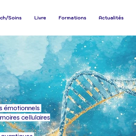
ch/Soins
Livre
Formations
Actualités
rrard
l & Soins énergétiques
es émotionnels
oires cellulaires