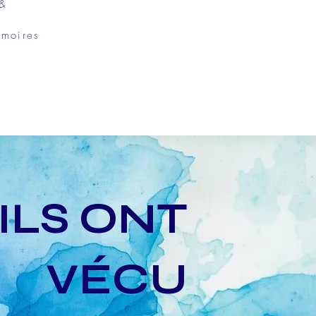
 &
émoires
ILS ONT
VÉCU