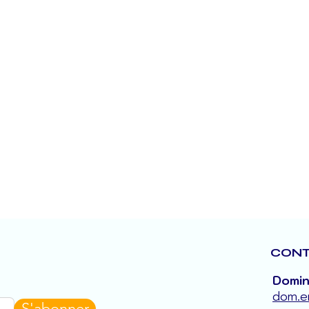
CONT
Domin
dom.e
S'abonner