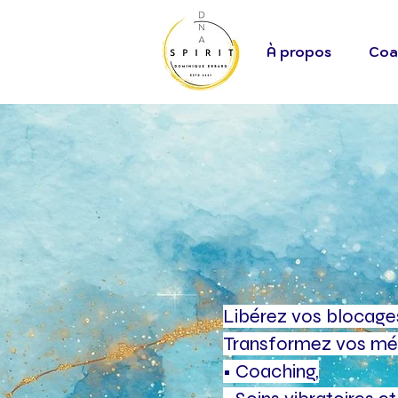
À propos
Coa
Dominique E
Coach Spiritue
Libérez vos blocag
Transformez vos mém
• Coaching,