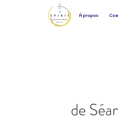
À propos
Coa
de Séa