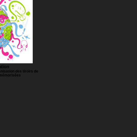
tion
nisation des tiroirs de
 mémorisées