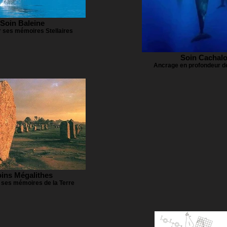
Soin Baleine
 ses mémoires Stellaires
Soin Cachalo
Ancrage en profondeur 
ins Mégalithes
 ses mémoires de la Terre