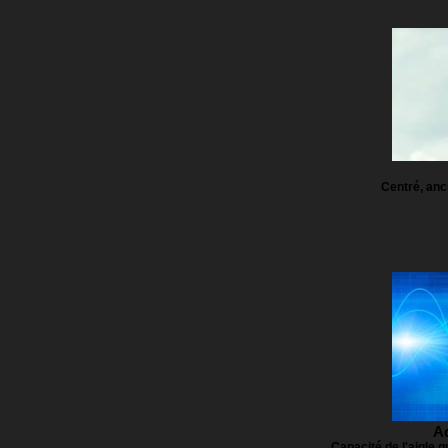
Centré, ancr
Ad
Capacité de l'aigle q