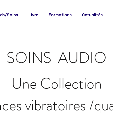
ch/Soins
Livre
Formations
Actualités
SOINS AUDIO
Une Collection
nces
vibratoires
/qua