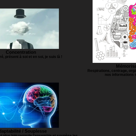
Concentration
é, présent à soi et en soi, je suis là !
Mémorisa
Respirations, centrage, orga
nos informations
aptabilité / Souplesse
ui plus loin regarde l'ensemble et soupèse les