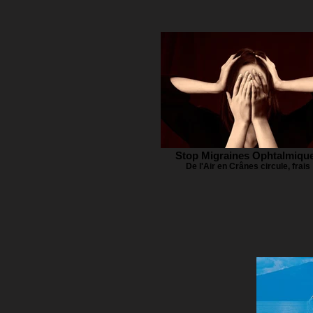
Stop Migraines Ophtalmiqu
De l'Air en Crânes circule, frais