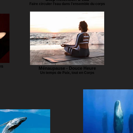
Faire circuler l'eau dans l'ensemble du corps
es
Ménaupause - Douce Heure
Un temps de Paix, tout en Corps