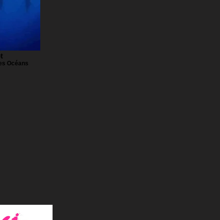
t
des Océans