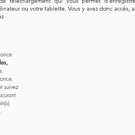
 de téléchargement qui vous permet d'enregistre
dinateur ou votre tablette. Vous y avez donc accès, 
ez
séance
les,
s.
éance.
t suivez
ocurant
in(s)
.