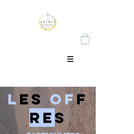
L
es
o
f
f
rE
s