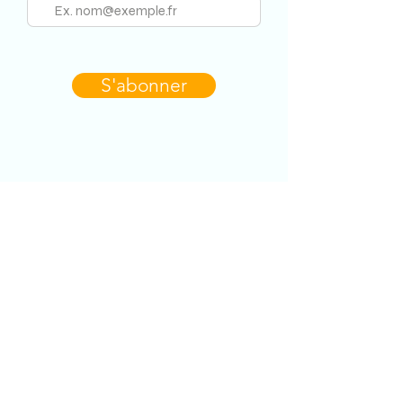
S'abonner
CONTACT
Dominique Errard
dom.errard@gmail.com
+33 6 08 71 58 37
RESTONS
CONNECTÉS !