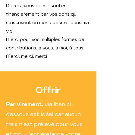
Merci à vous de me soutenir
financierement par vos dons qui
s'inscrivent en mon coeur et dans ma
vie.
Merci pour vos multiples formes de
contributions, à vous, à moi, à tous
Merci, merci, merci
Offrir
Par virement,
via Iban ci-
dessous est idéal
car aucun
frais n'est prélevé pour vous
et moi.
L'entièreté de votre